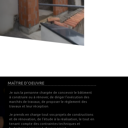
MAÎTRE D’OEUVRE
Je suis la personne chargée de concevoir le bâtiment
à construire ou à rénover, de diriger l’exécution des
marchés de travaux, de proposer le règlement des
travaux et leur réception.
Je prends en charge tout vos projets de constructions
et de rénovation, de l’étude à la réalisation, le tout en
tenant compte des contraintes techniques et