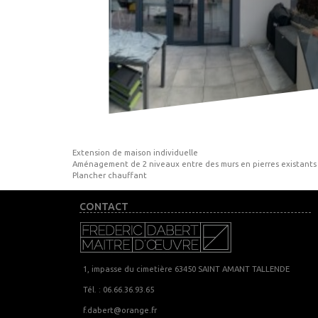
Extension de maison individuelle
Aménagement de 2 niveaux entre des murs en pierres existants
Plancher chauffant
CONTACT
1, impasse du cimetière 63450 SAINT AMANT TALLENDE
Tél. : 06.66.36.93.65
f.dabert@orange.fr