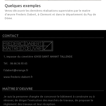
Quelques exemples
Venez découvrir les dernières réalisations supervisées par le maitre
d’œuvre Frederic Dabert, à Clermont et dans le département du Puy de
Dôme.
CONTACT
1, impasse du cimetière 63450 SAINT AMANT TALLENDE
Tél. : 06.66.36.93.65
f.dabert@orange.fr
www.frederic-dabert.fr
MAÎTRE D’OEUVRE
Je suis la personne chargée de concevoir le bâtiment à construire ou à
rénover, de diriger l’exécution des marchés de travaux, de proposer le
règlement des travaux et leur réception.