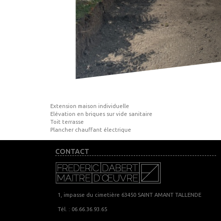
Extension maison individuelle
Elévation en briques sur vide sanitaire
Toit terrasse
Plancher chauffant électrique
CONTACT
1, impasse du cimetière 63450 SAINT AMANT TALLENDE
Tél. : 06.66.36.93.65