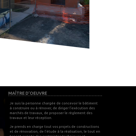
MAÎTRE D’OEUVRE
Je suis la personne chargée de concevoir le bâtiment
à construire ou à rénover, de diriger l’exécution des
marchés de travaux, de proposer le règlement des
travaux et leur réception.
Je prends en charge tout vos projets de constructions
et de rénovation, de l’étude à la réalisation, le tout en